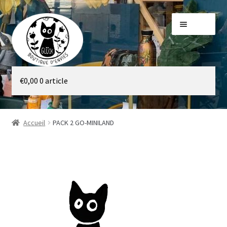
Aller
Aller
Menu
à
au
la
contenu
navigation
Galerie
€
0,00
0 article
Boutique
Accueil
PACK 2 GO-MINILAND