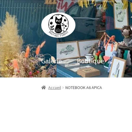
Aller
Aller
à
au
la
contenu
navigation
Galerie
Boutique
Accueil
NOTEBOOK A6 APICA