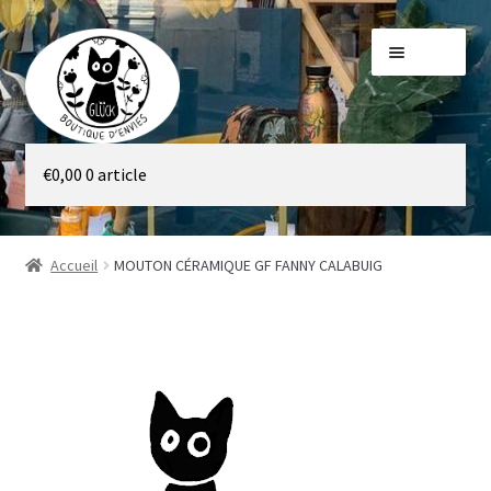
Aller
Aller
Menu
à
au
la
contenu
navigation
Galerie
€
0,00
0 article
Boutique
Accueil
MOUTON CÉRAMIQUE GF FANNY CALABUIG