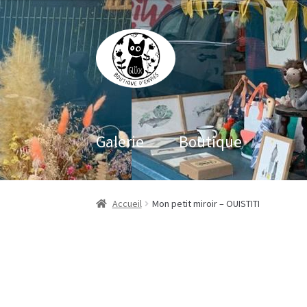
Aller
Aller
à
au
la
contenu
navigation
Galerie
Boutique
Accueil
Mon petit miroir – OUISTITI