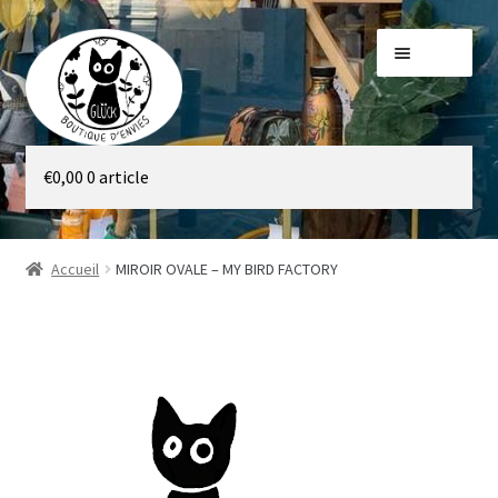
Aller
Aller
Menu
à
au
la
contenu
navigation
Galerie
€
0,00
0 article
Boutique
Accueil
MIROIR OVALE – MY BIRD FACTORY