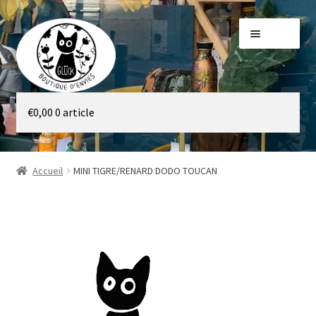
Aller
Aller
Menu
à
au
la
contenu
navigation
Galerie
€
0,00
0 article
Boutique
Accueil
MINI TIGRE/RENARD DODO TOUCAN