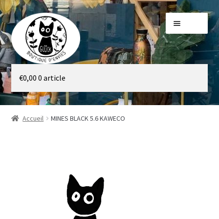
Aller
Aller
Menu
à
au
la
contenu
navigation
Galerie
€
0,00
0 article
Boutique
Accueil
MINES BLACK 5.6 KAWECO