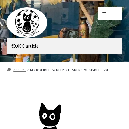
Aller
Aller
Menu
à
au
la
contenu
navigation
Galerie
€
0,00
0 article
Boutique
Accueil
MICROFIBER SCREEN CLEANER CAT KIKKERLAND