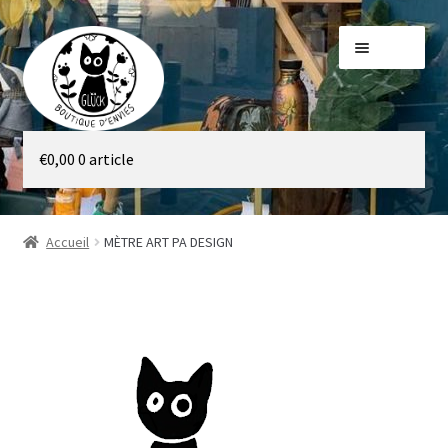
Aller
Aller
Menu
à
au
la
contenu
navigation
Galerie
€
0,00
0 article
Boutique
Accueil
MÈTRE ART PA DESIGN