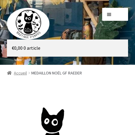
Aller
Aller
Menu
à
au
la
contenu
navigation
Galerie
€
0,00
0 article
Boutique
Accueil
MEDAILLON NOËL GF RAEDER