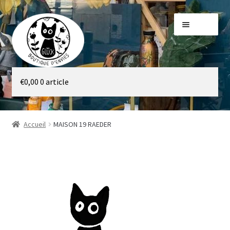
Aller
Aller
Menu
à
au
la
contenu
navigation
Galerie
€
0,00
0 article
Boutique
Accueil
MAISON 19 RAEDER