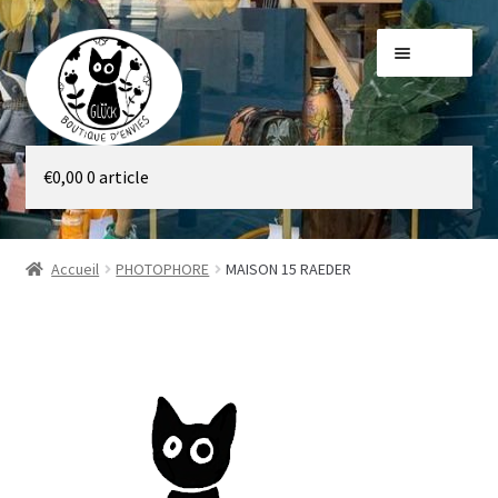
Aller
Aller
Menu
à
au
la
contenu
navigation
Galerie
€
0,00
0 article
Boutique
Accueil
PHOTOPHORE
MAISON 15 RAEDER