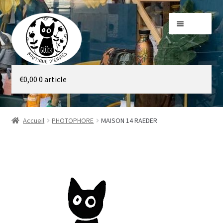
Aller
Aller
Menu
à
au
la
contenu
navigation
Galerie
€
0,00
0 article
Boutique
Accueil
PHOTOPHORE
MAISON 14 RAEDER