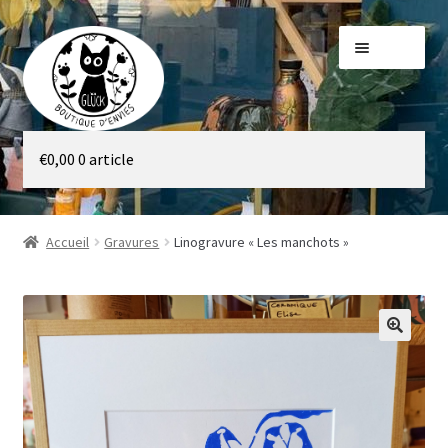
Aller
Aller
Menu
à
au
la
contenu
navigation
Galerie
€
0,00
0 article
Boutique
Accueil
Gravures
Linogravure « Les manchots »
🔍