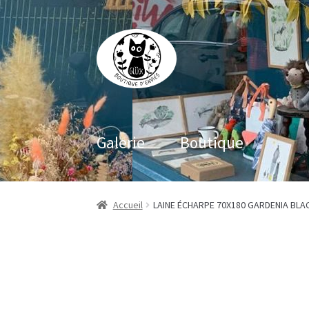
Aller
Aller
à
au
la
contenu
navigation
Galerie
Boutique
Accueil
LAINE ÉCHARPE 70X180 GARDENIA BLA