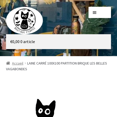
Aller
Aller
Menu
à
au
la
contenu
navigation
Galerie
€
0,00
0 article
Boutique
Accueil
LAINE CARRÉ 100X100 PARTITION BRIQUE LES BELLES
VAGABONDES