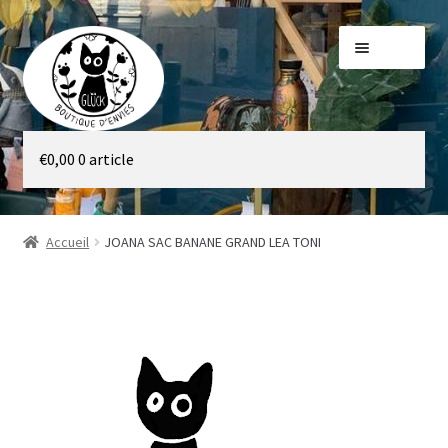
Aller
Aller
Menu
à
au
la
contenu
navigation
Galerie
€
0,00
0 article
Boutique
Accueil
JOANA SAC BANANE GRAND LEA TONI