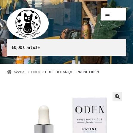
Aller
Aller
Menu
à
au
la
contenu
navigation
Galerie
€
0,00
0 article
Boutique
Accueil
ODEN
HUILE BOTANIQUE PRUNE ODEN
🔍