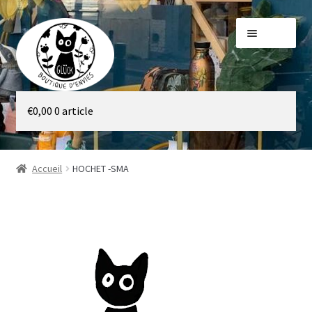
Aller
Aller
Menu
à
au
la
contenu
navigation
Galerie
€
0,00
0 article
Boutique
Accueil
HOCHET -SMA