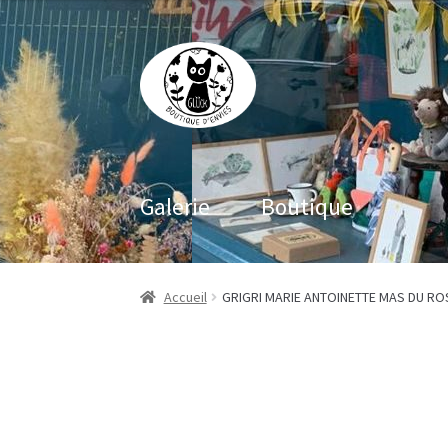
Aller
Aller
à
au
la
contenu
navigation
Galerie
Boutique
Accueil
GRIGRI MARIE ANTOINETTE MAS DU R