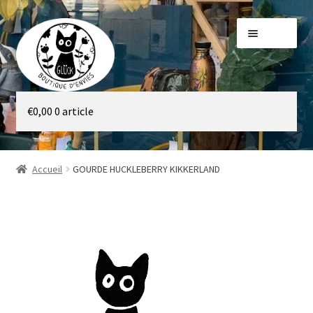
Aller
Aller
Menu
à
au
la
contenu
navigation
Galerie
€
0,00
0 article
Boutique
Accueil
GOURDE HUCKLEBERRY KIKKERLAND