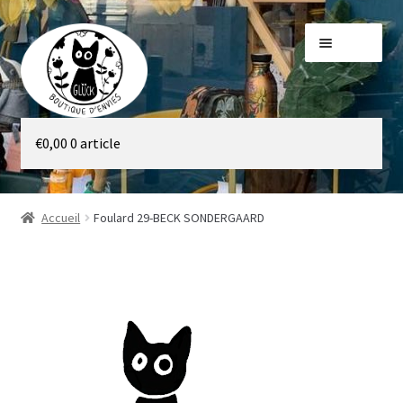
Aller
Aller
Menu
à
au
la
contenu
navigation
Galerie
€
0,00
0 article
Boutique
Accueil
Foulard 29-BECK SONDERGAARD