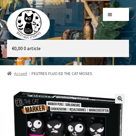
Aller
Aller
Menu
à
au
la
contenu
navigation
Galerie
€
0,00
0 article
Boutique
Accueil
FEUTRES FLUO ED THE CAT MOSES
🔍