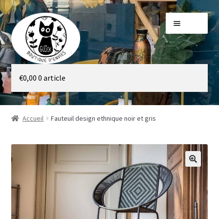
Aller
Aller
Menu
à
au
la
contenu
navigation
Galerie
€
0,00
0 article
Boutique
Accueil
Fauteuil design ethnique noir et gris
🔍