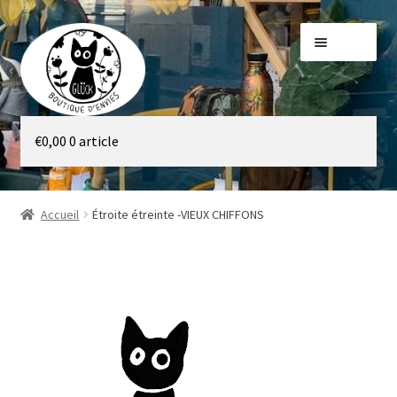
Aller
Aller
Menu
à
au
la
contenu
navigation
Galerie
€
0,00
0 article
Boutique
Accueil
Étroite étreinte -VIEUX CHIFFONS