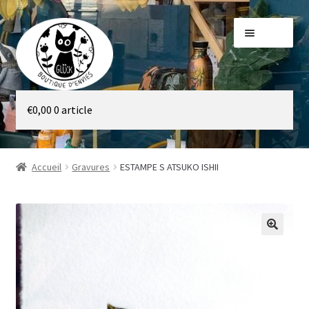
Aller
Aller
Menu
à
au
la
contenu
navigation
Galerie
€
0,00
0 article
Boutique
Accueil
Gravures
ESTAMPE S ATSUKO ISHII
🔍