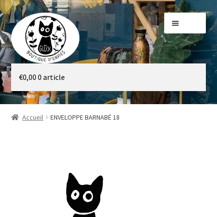
Aller
Aller
Menu
à
au
la
contenu
navigation
Galerie
€
0,00
0 article
Boutique
Accueil
ENVELOPPE BARNABÉ 18