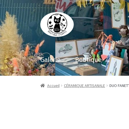
Aller
Aller
à
au
la
contenu
navigation
Galerie
Boutique
Accueil
CÉRAMIQUE ARTISANALE
DUO FANET