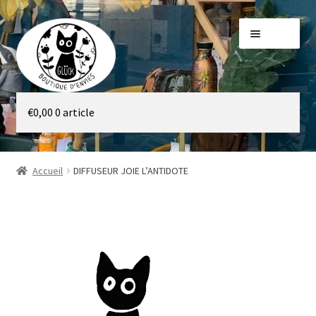
Aller
Aller
Menu
à
au
la
contenu
navigation
Galerie
€
0,00
0 article
Boutique
Accueil
DIFFUSEUR JOIE L’ANTIDOTE