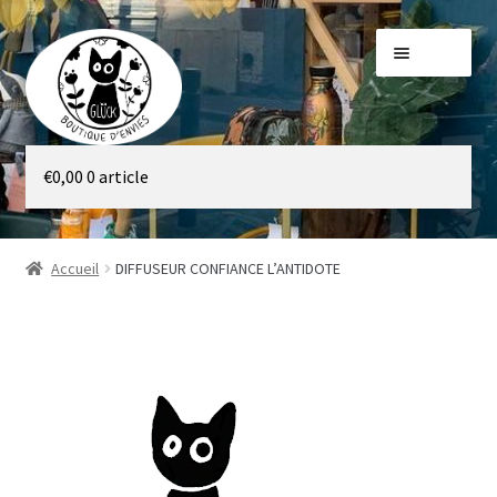
Aller
Aller
Menu
à
au
la
contenu
navigation
Galerie
€
0,00
0 article
Boutique
Accueil
DIFFUSEUR CONFIANCE L’ANTIDOTE