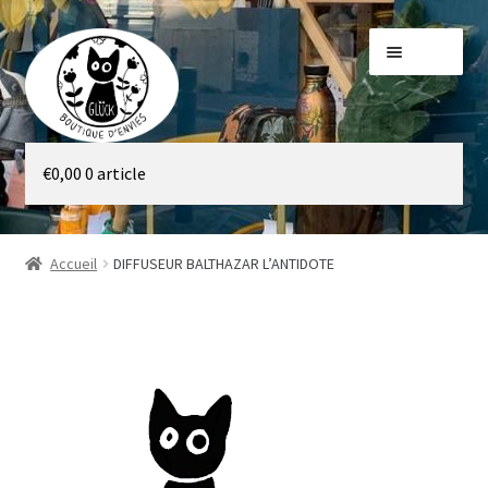
Aller
Aller
Menu
à
au
la
contenu
navigation
Galerie
€
0,00
0 article
Boutique
Accueil
DIFFUSEUR BALTHAZAR L’ANTIDOTE