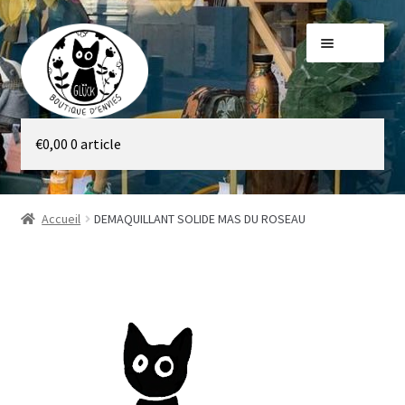
Aller
Aller
Menu
à
au
la
contenu
navigation
Galerie
€
0,00
0 article
Boutique
Accueil
DEMAQUILLANT SOLIDE MAS DU ROSEAU