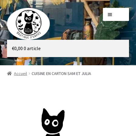
Aller
Aller
Menu
à
au
la
contenu
navigation
Galerie
€
0,00
0 article
Boutique
Accueil
CUISINE EN CARTON SAM ET JULIA