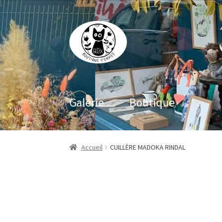
Aller
Aller
à
au
la
contenu
navigation
Galerie
Boutique
Accueil
CUILLÈRE MADOKA RINDAL