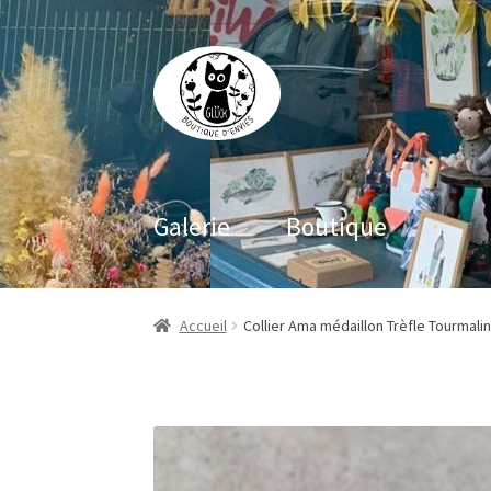
Aller
Aller
à
au
la
contenu
navigation
Galerie
Boutique
Accueil
Collier Ama médaillon Trèfle Tourmali