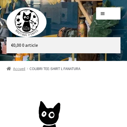
Aller
Aller
Menu
à
au
la
contenu
navigation
Galerie
€
0,00
0 article
Boutique
Accueil
COLIBRI TEE-SHIRT L FANATURA