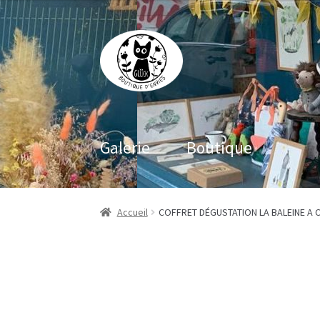
Aller
Aller
à
au
la
contenu
navigation
Galerie
Boutique
Accueil
COFFRET DÉGUSTATION LA BALEINE A