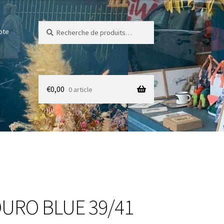
Recherche
Recherche
pte
pour :
€
0,00
0 article
URO BLUE 39/41