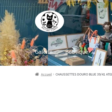
Aller
Aller
à
au
la
contenu
navigation
Galerie
Boutique
Accueil
CHAUSSETTES DOURO BLUE 39/41 ATEL