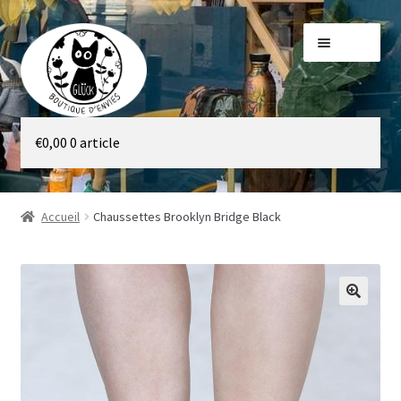
Aller
Aller
Menu
à
au
la
contenu
navigation
Galerie
€
0,00
0 article
Boutique
Accueil
Chaussettes Brooklyn Bridge Black
🔍