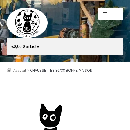
Aller
Aller
Menu
à
au
la
contenu
navigation
Galerie
€
0,00
0 article
Boutique
Accueil
CHAUSSETTES 36/38 BONNE MAISON