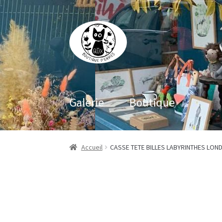
Aller
Aller
à
au
la
contenu
navigation
Galerie
Boutique
Accueil
CASSE TETE BILLES LABYRINTHES LOND