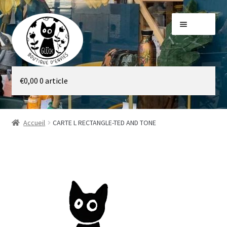
Aller
Aller
Menu
à
au
la
contenu
navigation
Galerie
€
0,00
0 article
Boutique
Accueil
CARTE L RECTANGLE-TED AND TONE