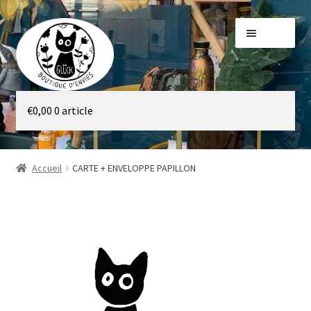
Aller
Aller
Menu
à
au
la
contenu
navigation
Galerie
€
0,00
0 article
Boutique
Accueil
CARTE + ENVELOPPE PAPILLON