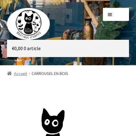
Aller
Aller
Menu
à
au
la
contenu
navigation
Galerie
€
0,00
0 article
Boutique
Accueil
CARROUSEL EN BOIS