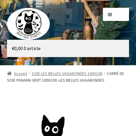
Aller
Aller
Menu
à
au
la
contenu
navigation
Galerie
€
0,00
0 article
Boutique
Accueil
SOIE LES BELLES VAGABONDES 100X100
CARRÉ DE
SOIE PANAMA VERT 100X100 -LES BELLES VAGABONDES