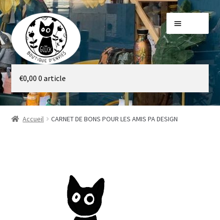
Aller
Aller
Menu
à
au
la
contenu
navigation
Galerie
€
0,00
0 article
Boutique
Accueil
CARNET DE BONS POUR LES AMIS PA DESIGN