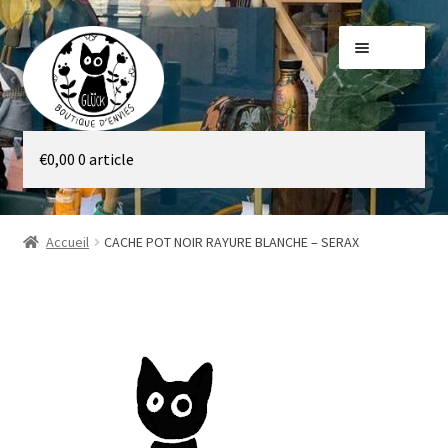
Aller
Aller
Menu
à
au
la
contenu
navigation
Galerie
€
0,00
0 article
Boutique
Accueil
CACHE POT NOIR RAYURE BLANCHE – SERAX