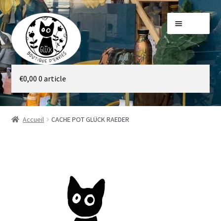
Aller
Aller
Menu
à
au
la
contenu
navigation
Galerie
€
0,00
0 article
Boutique
Accueil
CACHE POT GLÜCK RAEDER