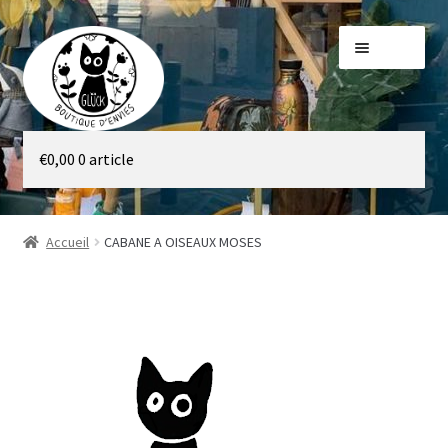
Aller
Aller
Menu
à
au
la
contenu
navigation
Galerie
€
0,00
0 article
Boutique
Accueil
CABANE A OISEAUX MOSES