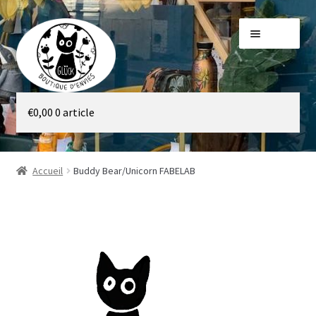
Aller
Aller
Menu
à
au
la
contenu
navigation
Galerie
€
0,00
0 article
Boutique
Accueil
Buddy Bear/Unicorn FABELAB